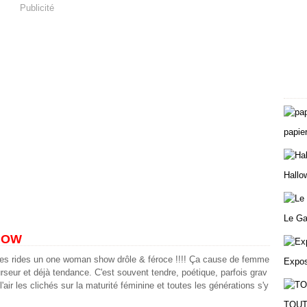
Publicité
Albu
papie
Hallo
Le Ga
HOW
es rides un one woman show drôle & féroce !!!! Ça cause de femme
Expo
urseur et déjà tendance. C'est souvent tendre, poétique, parfois grav
l'air les clichés sur la maturité féminine et toutes les générations s'y
TOUT