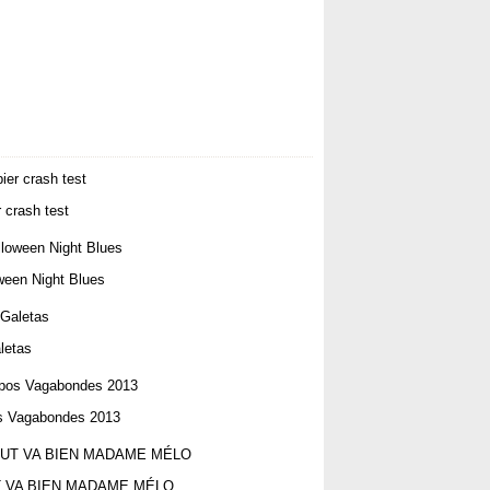
ms Photos
r crash test
ween Night Blues
letas
s Vagabondes 2013
 VA BIEN MADAME MÉLO