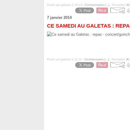
Posté par galetas à 19:13 -
Commentaires [
…
]
- Permalien [
#
]
7 janvier 2014
CE SAMEDI AU GALETAS : REP
Posté par galetas à 11:12 -
Commentaires [
…
]
- Permalien [
#
]