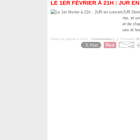
LE 1ER FÉVRIER À 21H : JUR 
JUR Derri
nte, et u
et de cha
ues et les
Posté par galetas à 14:57 -
Commentaires [
…
]
- Permalien [
#
]