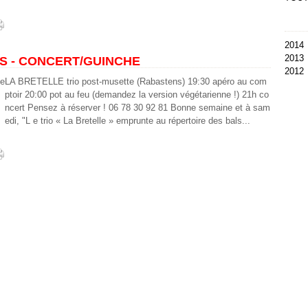
Archi
2014
2013
Se
AS - CONCERT/GUINCHE
2012
Ao
D
LA BRETELLE trio post-musette (Rabastens) 19:30 apéro au com
Ju
Oc
Ju
ptoir 20:00 pot au feu (demandez la version végétarienne !) 21h co
Ma
Se
ncert Pensez à réserver ! 06 78 30 92 81 Bonne semaine et à sam
Av
Ju
edi, "L e trio « La Bretelle » emprunte au répertoire des bals...
M
Ju
Fé
Ma
Ja
Av
M
Fé