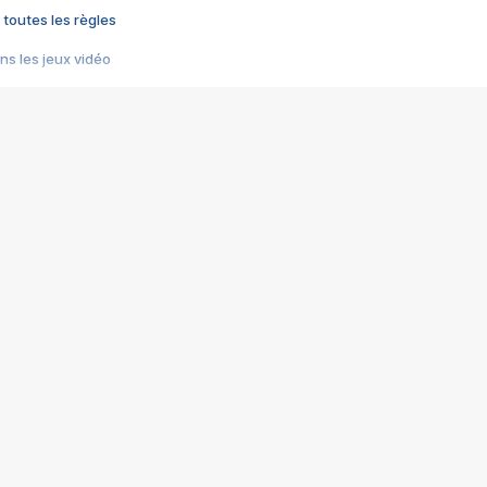
 toutes les règles
s les jeux vidéo
us choquant de Rockstar ? - Le scandale BULLY
e plus moche de Steam
du RÊVE tourne au CAUCHEMAR
pendant 8 heures
it… à tort
umiliés par un jeu vidéo
ire - Final Fantasy 8
ti un empire - Age of Empires
story DOFUS
tard, il crée l'un des pires jeux de tous les temps, MindsEye.