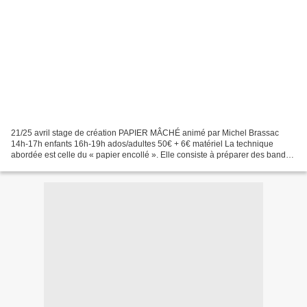
21/25 avril stage de création PAPIER MÂCHÉ animé par Michel Brassac
14h-17h enfants 16h-19h ados/adultes 50€ + 6€ matériel La technique
abordée est celle du « papier encollé ». Elle consiste à préparer des bandes
de papier journal imbibées de colle à...